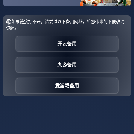
F1争冠夜，车队策略组疯狂计算：何时进站？用哪种轮胎？
每一次抉择都可能葬送整个赛季的努力，篮球同样如此，最
后五分钟,锡安注意到对方中锋已四次犯规。
他挥手示意拉开单打，不是出于虚荣，而是策略，他知道自
己吸引包夹后，底角会出现空位，但他更知道，此刻球队需
要的是他坚决地攻筐,制造杀伤。