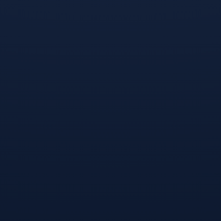
开云平台-当唯一成为宿命，2026
开云APP-构思（扩展思维）
世界杯H组焦点战，哥斯达黎加的
碾压美学与萨内的孤独王座
开云官网-红魔的黄昏与北欧童话
开云平台-卡萨布兰卡的烈日，当
的终结，凯恩刺穿B组迷雾，比利
摩洛哥的坚韧刺穿樱花之梦，内马
时在2026世界杯的绝境救赎
尔在绝境中点燃唯一圣火
开云下载-命运的铁幕，当2026重
开云体育app-蓝黄对决中的孤
逢1930，罗德里戈用脊梁撑起葡
星，当欧洲红魔用秩序碾碎桑巴天