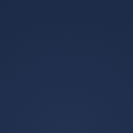
第一次突破，造成犯规，两罚全中。 第二次，吸引三人后分
球，队友三分命中。 第三次，面对双人夹击,后仰跳投得手。
每一次选择，都像F1车手在瞬间决定：是超车还是防守位
置？是激进还是保守？扛起球队,是扛起决策的责任。
第四节：终点线前的燃烧
F1赛场上，领先车手的引擎突然出现性能下降的提示，车队
无线电：“引擎模式需保守。”车手回答：“不，给我全功
率。”他知道,这一刻的保守意味着失去一切。
锡安在最后两分钟抽筋了，队医示意换人，他摇头，灌下一
口电解质饮料，系紧鞋带，对方追到只差3分,时间还剩32