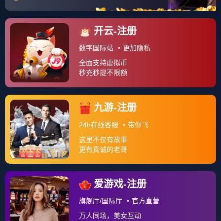
胁
超越位置的技术组合
切特·霍姆格伦的进攻武器库令人眼花缭乱，他能在三分线外
冷静出手，命中那些让防守者绝望的远投；也能在低位用灵
活的脚步戏耍对手，完成柔和的勾手或转身跳投，更可怕的
是，他具备现代内线罕见的持球突破能力，能从三分线启动,
大步过掉防守者直杀篮下。