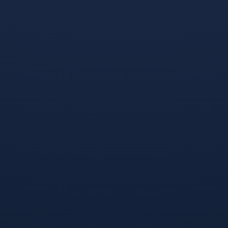
他29支球队，现在都必须思考同一个问题：当下一次面对切
特·霍姆格伦时，我们的防守策略,究竟该从哪里开始？
1.本站遵循行业规范，任何转载的稿件都会明确标注作者和来源；2.
本站的原创文章，请转载时务必注明文章作者和来源，不尊重原创
的行为开云体育将追究责任；3.作者投稿可能会经我们编辑修改或补
充。
相关文章
开云平台-1.当魔笛奏响挽歌，202
开云体育中国-当门神成为上帝，
6世界杯H组，克罗地亚用最残酷
库尔图瓦的指尖，如何预言了202