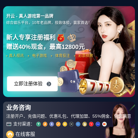
首页
体坛热点
正文
开云体育app-斯通斯一锤定音，阿森纳战术制霸贝蒂
斯
开云体育
阅读：239
2026-01-22 13:35:08
在伦敦的夜色中，酋长球场灯火通明，阿森纳与皇家贝蒂斯
的这场欧联杯对决，赛前被普遍认为将是一场势均力敌的较
量，当终场哨声响起，比分定格在3-1时，人们才恍然大悟
——这不仅仅是一场胜利，更是阿森纳战术体系的全面展
示，而约翰·斯通斯，这位被安排在全新角色上的后卫,成为了
决定比赛走向的关键先生。
战术变阵：阿尔特塔的棋局
比赛伊始，阿尔特塔便展示了他的战术野心，面对贝蒂斯擅