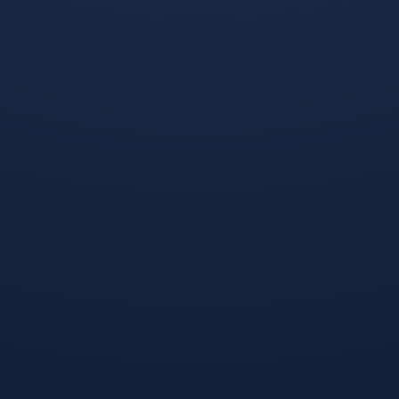
的行为开云体育将追究责任；3.作者投稿可能会经我们编辑修改或补
充。
相关文章
开云平台-1.当魔笛奏响挽歌，202
开云体育中国-当门神成为上帝，
6世界杯H组，克罗地亚用最残酷
库尔图瓦的指尖，如何预言了202
的方式，给韩国上了一堂逆转课
6世界杯D组的唯一剧本
（侧重戏剧性反转与史诗感）
开云体育登录-沙漠绿洲的奇迹，
开云体育在线-北欧旋风撕裂东欧
当布罗佐维奇点燃2026世界杯E
铁幕，丹麦三叉戟屠戮之夜，加维