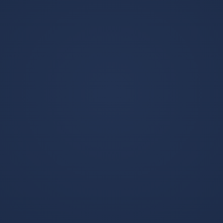
应。
这场比赛或许会成为阿森纳本赛季的转折点，斯通斯在后腰
位置上的成功实验，为阿尔特塔提供了新的战术选择，在竞
争激烈的英超和欧联杯赛场,这种战术灵活性可能成为枪手冲
击冠军的关键。