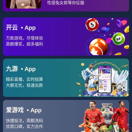
在上轮主场3-4输给天津权健后，作为广州恒大队长的郑
智未带领场上球员按照规定完成赛后握手仪式，给中国足协
造成了极其恶劣的影响。因此足协对郑智处以了停赛4场的处
罚。本场比赛，在缺少了“中场大脑”郑智的情况下，黄博文能
否顶住压力独自挑起恒大中场大梁，串联起球队的组织重
任。同时能否抵挡住近期状态出色的北京国安前锋伊尔马兹
强大的攻势，这也十分值得期待。
交锋记录