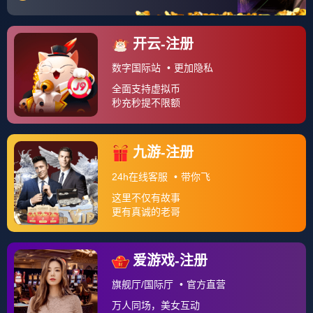
主场遭遇升班马天津权健逆转之后，广州恒大联赛10连胜遭
到终结。本场客场挑战北京国安，球队也力求争取避免连
败。5直播将为您带来本场比赛的视频直播信号聚合，敬请关
注。