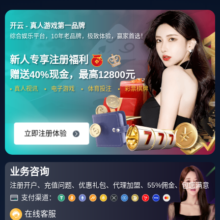
首页
体坛热点
正文
开云平台-关于华连斯吉夫的发挥表现出色，帮助球队
实现连胜的信息
开云体育
阅读：1016
2025-06-25 19:55:50
【直播地址】：https://cctv5.net/live/zhongchao/（百
度“5直播”，观看免费高清直播）
【对阵赛事】：中超第16轮
【对阵球队】：北京国安vs广州恒大
【直播时间】：北京时间7月8日19:35
【比分直播】：https://cctv5.net/bifen/
北京时间7月8日下午15点30分，中超第16轮大幕拉开，
国安主场面对领头羊广州恒大的比赛尤其引人关注。在上轮