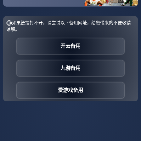
国安自2011赛季开始，与恒大总共交手17次，仅取得了
2胜6平9负的战绩，足协杯4战恒大全败，中超13次和恒大交
手2胜6平5负，其中6个主场1胜3平2负，2015和2016赛季连
续在工体输球，而且一球未进。
比赛看点
在谢峰担任北京国安临时主帅的三场比赛中，国安取得1