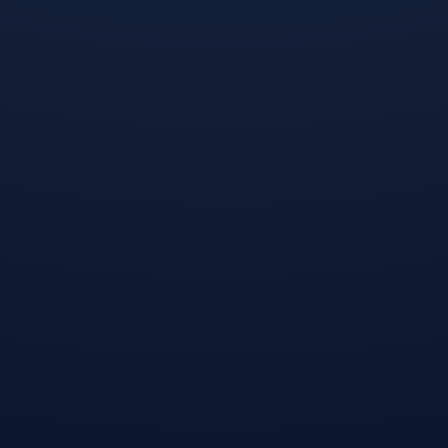
沙漠，努涅斯领衔，哥伦比亚以完
—2026世界杯关键战，挪威攻势
美默契宣告世界杯霸权回归
如潮，C罗领航制胜
开云平台-逆转之夜，喀麦隆的咆
开云体育APP下载-孤星耀世，202
哮，孙兴慜的权杖—2026世界杯E
6世界杯巅峰对决，尼日利亚力克
组生死战全记录
卡塔尔，京多安一己之防守反击铸
发表评论
就奇迹