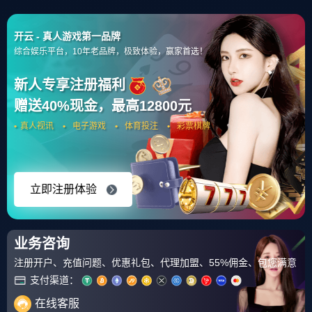
首页
体坛热点
正文
开云体育官网-中场铁幕与锋线尖刀，2026世界杯F组
生死战，凯恩如何用唯一性定义奥丹对决
开云体育
阅读：184
2026-05-17 01:40:58
当奥地利遇上丹麦
2026年世界杯F组的赛程表上,这场奥地利对阵丹麦的比赛被
标注了一个特殊的符号，不是因为两队的球衣颜色相似，也
不是因为地理上的邻近，而是因为——在这场比赛中，将诞
生一个不可复制的战术命门。
当抽签结果揭晓时,舆论的目光几乎全部聚焦在英格兰与荷兰
的“死亡之组”上，但真正懂球的人都知道，F组才是真正的“绞
肉机”：奥地利、丹麦、喀麦隆、沙特——四支风格迥异却都