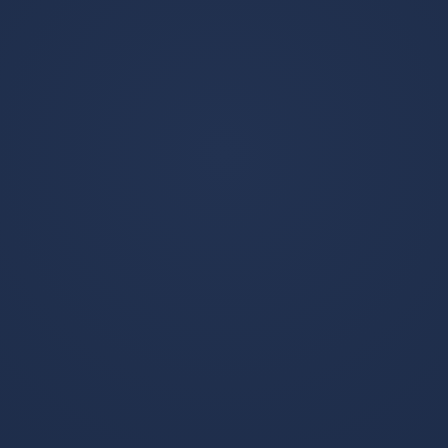
了：莱默尔在中圈附近完成断球，凯恩迅速回撤到左肋部接
球，所有的丹麦后卫本能地前压——他们以为凯恩要转身完
成斜塞，但凯恩却用脚后跟将球磕给了身后套边的阿拉巴，
当丹麦防线还在适应这个节奏时，凯恩已经像幽灵一样绕到
了中卫与边卫之间的唯一缝隙中。
阿拉巴的传中看似简单,但在凯恩起跳的瞬间，丹麦三名后卫
同时起跳，结果是：凯恩用额头将球砸向地面，弹地后越过
门将指尖入网。
1-0。
这不是一次普通的头球，在丹麦最严密的中路防守体系
中，凯恩选择的破门方式——弹地头球——是唯一能绕过他
们门将统治区的路径。
唯一性的价值：足球战术的不可
复制之美