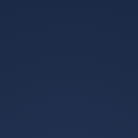
是丹麦队任何中场球员的两倍，唯一性的关键不在于控球率
本身，而在于奥地利如何利用中场控制，将丹麦的侧翼进攻
彻底瘫痪：当他们通过短传渗透将丹麦防线的重心向左移动
后，右翼卫的突然前插与凯恩的串联，形成了三个不可预测
的进攻扇面。
丹麦队不是没有反击机会,但每当埃里克森拿到球权准备转身
时，奥地利的中场四人组会瞬间形成五米正方形的“困兽笼”，
这种空间压缩的唯一性在于：丹麦球员最引以为傲的后插上
爆射，在这种极端逼抢下，变成了低效的长传与回传。
凯恩的“唯一时刻”：决定性嗅觉
比赛的第73分钟,比分依旧是0-0，丹麦的体能开始下降，奥地
利的中场控制看到了回报，一个令人窒息的战术回合发生