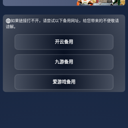
那样，在被动中抓住唯一机会，但奥地利主帅朗尼克为2026
世界杯准备的秘密武器，不是某个人的灵光一现，而是一种
在场面上彻底吞噬对手的恐怖中场控制力
。
那场比赛的中场数据显示：奥地利控球率达到63%，施拉格
尔与莱默尔的拦截成功率为91%，而萨比策的向前传球次数