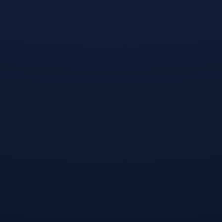
开云体育APP下载-蓝白风暴席卷
开云体育-锋线风暴下的巅峰宣言
沙漠，努涅斯领衔，哥伦比亚以完
—2026世界杯关键战，挪威攻势
美默契宣告世界杯霸权回归
如潮，C罗领航制胜
开云平台-逆转之夜，喀麦隆的咆
开云体育APP下载-孤星耀世，202
哮，孙兴慜的权杖—2026世界杯E
6世界杯巅峰对决，尼日利亚力克
组生死战全记录
卡塔尔，京多安一己之防守反击铸
发表评论
就奇迹