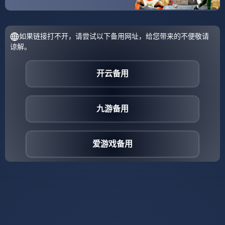
众爆发出震耳欲聋的欢呼，紧接着第51圈，他以一次教科书
般的DRS超车，在直道上硬吃汉密尔顿，将银箭的双车组合
彻底撕裂。
佩雷兹真正惊艳四座的时刻，是在第58圈。
那一圈,他跑出了1分41秒273的成绩，不仅刷新了赛道纪录，
更比梅赛德斯同圈的最快圈速快了整整0.6秒，这不是简单的
快，而是一种碾压式的统治力，赛后数据团队调出的遥测显
示，佩雷兹在那圈的第12至15号弯中，连续三个弯角的入口
速度都比汉密尔顿高出8公里/小时，且没有任何轮胎打滑的痕
迹。
在冲过终点线的那一刻,佩雷兹通过无线电说了一句让所有人
动容的话：“他们都说我们不够好，说我们只是充当背景板，
但今天，背景板变成了主角。”