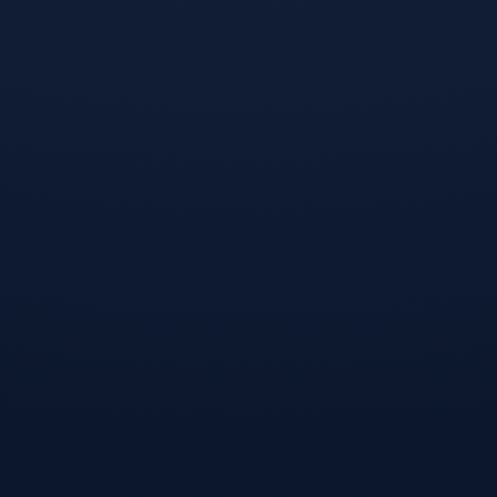
行宇宙
罗马尼亚凿开2026世界杯的星辰
大海
开云体育平台APP-1.红色风暴席
开云体育平台APP-2026世界杯巅
卷G组，比利时黄金一代的终极救
峰对决，日耳曼战车的钢铁齿轮，
赎，以齐耶赫为刃，刺穿塞尔维亚
如何碾碎非洲雄狮的野性冲锋
发表评论
防线（侧重救赎与个人英雄）