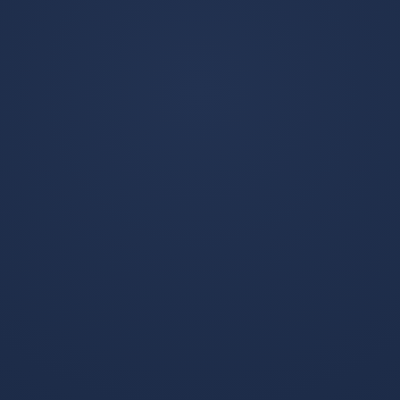
这不是一句空话,赛后采访中，托托·沃尔夫罕见地承认：“我们
被一支更聪明的车队打败了，哈斯今天的策略、执行、车手
表现，都无可挑剔。”
而哈斯车队领队施泰纳则在镜头前几乎哽咽：“我们花了两年
时间重建一切，从人员架构到技术理念，今天的结果证明，F
1的奇迹不是专属于豪门的故事。”
这不是一场运气的胜利,哈斯在过去的冬季研发周期中，彻底
重塑了赛车的空气动力学设计，尤其是尾翼和底板的气流引
导方案，与梅赛德斯打出了截然不同的思路，而佩雷兹，这
位曾被质疑“不如队友迅速”的车手，用一场统治级的表现碾碎
了所有偏见。
当我们回望这场比赛,它真正的震撼之处不在于“黑马赢了豪