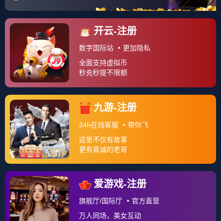
这句话在一年前说出来,恐怕只会换来嘲弄的笑声，毕竟哈斯
从2016年加入F1以来，最好的成绩也不过是偶尔挤进积分
区，更多时候是在为车队预算而焦头烂额，而梅赛德斯，则
是连续八年的车队总冠军得主，拥有汉密尔顿与拉塞尔这样
的超级阵容。
然而在巴库赛道,红色战车如一团烈焰碾过银箭阵营。