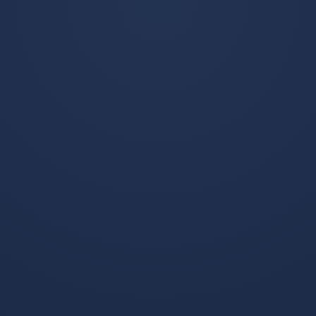
巴球员想要起节奏,都会被意大利精准地打断。
更致命的是，巴西队在落后时陷入了“非理性提速”的陷阱，他
们放弃了最初的战术部署，开始尝试长传冲吊和个人强突，
这正中意大利下怀，蓝衣军团稳固的防守体系在对付这种简
单化进攻时游刃有余,并多次利用对手压上后的空档打出致命
反击。
独特意义：一场改变足球哲学的
胜利
这场比赛的意义远超小组赛三分，它证明了即使在这个强调
速度和身体对抗的时代，对比赛节奏的智慧掌控依然是最高
级的足球哲学，意大利用一场“非典型胜利”,向世界展示了如何
用战术智商压制天赋异禀的对手。