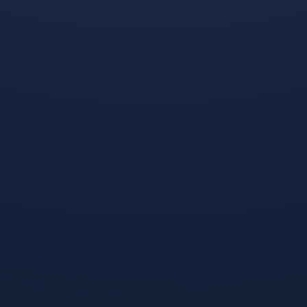
1.本站遵循行业规范，任何转载的稿件都会明确标注作者和来源；2.
本站的原创文章，请转载时务必注明文章作者和来源，不尊重原创
的行为开云体育将追究责任；3.作者投稿可能会经我们编辑修改或补
充。
相关文章
开云体育登录-绝杀之夜，橙衣军
开云体育下载-铁幕下的闪电，当
魂，范戴克一剑封喉，沙特爆冷掀
罗马尼亚的钢铁洪流碾过中亚绿
翻阿联酋，世界杯头名之战上演史
洲，萨卡在2026世界杯E组写下唯
诗逆转
一答案