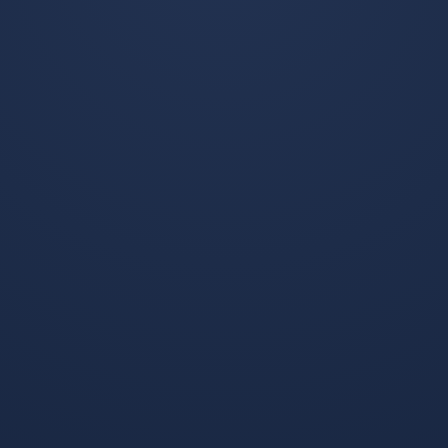
英国邮编 利物浦是英格兰西北部的一个港口城市，英格兰八
大核心城市之一，人口约为52万利物浦是默西河畔都市郡的5
个自治市之一，也是默西塞德郡的首府利物浦是国家旅游局
认定的英国最佳旅游城市，被联合国教科文组织列为世界文
化遗产城市，还是除伦敦之外全英拥有博物馆和画廊最多的
城市，每年都。
1.本站遵循行业规范，任何转载的稿件都会明确标注作者和来源；2.
本站的原创文章，请转载时务必注明文章作者和来源，不尊重原创
的行为开云体育将追究责任；3.作者投稿可能会经我们编辑修改或补
充。