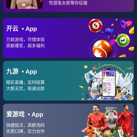
奇城Norwich City成立于1902年，位于英格兰东部的诺里奇
市总结以上是本赛季英超球队所在的城市及一些背景信息这
些球队代表了英格兰和威尔士的不同地区，每个球队都有自
己的历史。
20 诺里奇城Norwich City 成立于1902年，位于英格兰东部的
诺里奇市总结本赛季英超联赛的20支球队分布在英格兰和威
尔士的多个城市每支球队都有其独特的历史和忠实的球迷群
体作为世界上最受欢迎的足球联赛之一，英超联赛吸引了全
球数以亿计的观众。
一片依山傍海的狭窄土地上，居然活跃着20多个职业足球俱
乐部，在20032004赛季，这里就有着6家英超俱乐部5家英甲
俱乐部和5家英乙俱乐部以曼彻斯特利物浦为轴心的西北足球
地带，百年来一直是英格兰乃至英国足球的中心地带足球文