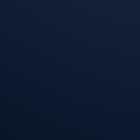
开云下载-逆转之夜，当战术纪
开云体育登录-致命一击
律击碎技术神话—2026世界杯
种定义，当萨内、替补
A组关键战墨西哥式胜利的深
运在2026年G组交
发表评论
层解码
提交评论