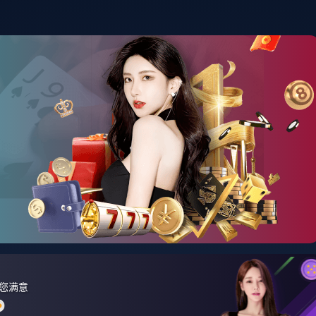
热点
战术解读
深度策划
策略，备战未来对手的简单介绍
：0
“屈辱性”垃圾时间上场对待，因此他再次在考虑自己在红黑军团
但是由于意大利广泛谣传说法布雷加斯将加盟红黑军团，所以温格
来标准版灰黑的内饰，改成了更有刺激。