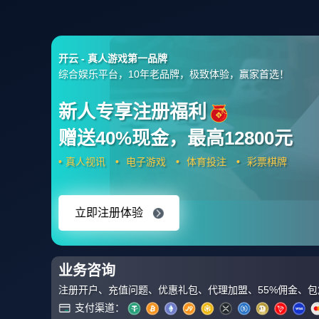
首页
球队新闻
正文
首页
球队新闻
体坛
开云平台-热那亚主教练谈比赛
开云体育
阅读：446
2025-07-03 15:26:27
评论
22 在周日对热那亚的比赛中，吉拉迪诺再次招到
的未来23 温格主帅也不想失去他的左臂右膀，
恐怕也毫无选择的余地24 新款海马3运动版由原