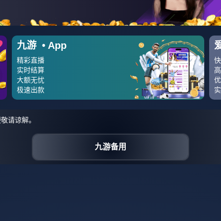
于作出调动，让德尔·皮耶罗替换罗伯特·巴乔以扭转劣势，而这
罗伯特·巴乔在尤文图斯阵中地位动摇的开始刚从乙级升上甲级