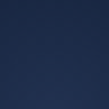
不愉快，球队上下一心，每战都以积极进取的战术和无比高
得到c罗的信任主。
亚 运动项目 足球 角逐赛事 意大利足球甲级联赛 主场馆 路易吉·费
物 詹卢卡·西尼奥里尼 主要荣誉 9次意大利足球甲级联赛冠军1次
·普雷齐奥西 热。