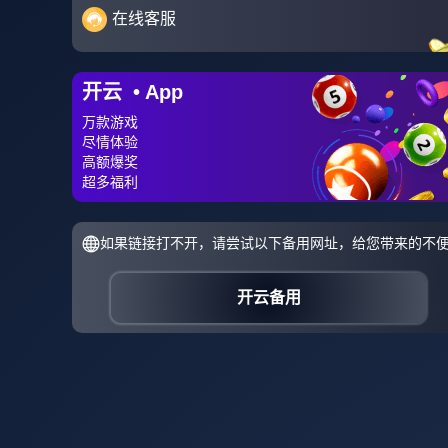
尤文图斯在落后对手0比2的情况下，主教练里皮终
次调动除了这场赛事出现戏剧性的战果外同时也是