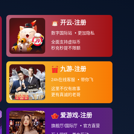
搜索
排行榜
热门文章
最多评论
随机文章
开云体育官网-英格兰名将集体亮相，赛场上掀起热潮的简单介绍
开云平台-包含巴黎圣日耳曼再遭惨败，赛季前景堪忧的词条
开云体育下载-大连一方客场惊险胜出，连胜热潮继续的简单介绍
开云官方app入口-江苏连平，争冠形势依然乐观的简单介绍
开云体育APP下载-尤文图斯遭败淘汰，终结欧冠之路
开云下载-关于一鼓作气，一鸣惊人，强项得分稳健的信息
开云体育中国-关于巴黎圣日耳曼豪取九连胜，欧冠冠军梦再次升温的信息
开云平台-关于华连斯吉夫的发挥表现出色，帮助球队实现连胜的信息