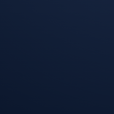
开云体育官方网站-当东瀛风骨
开云APP-逆转之王，德
遇上桑巴之魂，内马尔领衔的
一剑封喉，喀麦隆在E
波兰，如何用一场完胜改写世
血色黎明
界杯叙事
开云下载-逆转之夜，当战术纪
开云体育登录-致命一击
律击碎技术神话—2026世界杯
种定义，当萨内、替补
A组关键战墨西哥式胜利的深
运在2026年G组交
发表评论
层解码