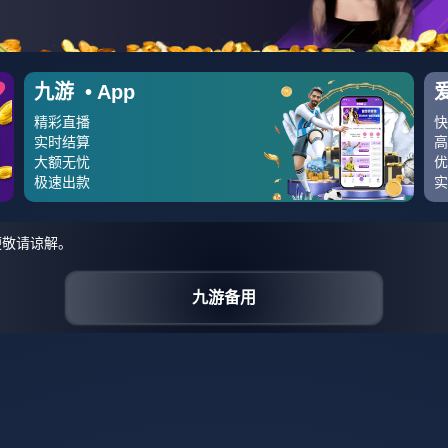
军，最终骑士队胜出最后的总决赛，勇士。