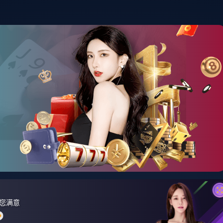
热点
战术解读
深度策划
力克老鹰，晋级东部冠军的词条
：0
战胜火箭队，夺得了西部的总冠军在NBA的总决赛中，金州勇
军东部决赛骑士VS老鹰西部决赛勇士VS快船总决赛骑士VS勇士
士队客场发威以11387大胜猛龙，从而大比分42淘汰对手晋级
赛西部冠军金州勇士队晋级之路进入季后赛，勇士队以常规赛73
队主场迎战上赛季西部决赛对手休斯顿火箭。
鹰队对决布鲁克林篮网队，芝加哥公牛队面对密尔沃基雄鹿队，克
比赛胜利的球队中，老鹰队与奇才队再次对决，公牛队则与骑士队