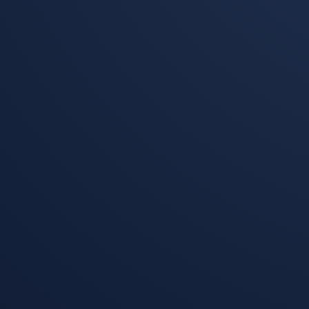
老鹰以4比2战胜奇才骑士以4比2的比分战胜公牛
晋级总决赛3 总决赛 在最终的较量中，勇士以4
总决赛最有价值球员FMVP，成为历史上最具草根
声
1.本站遵循行业规范，任何转载的稿件都会明确标
明
源，不尊重原创的行为开云体育将追究责任；3.作
相关文章