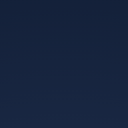
间，但没有人想到，破局的不是巴西人，而是一个比利时人。
破坏者
内战，但当卢卡库在第27分钟从哥斯达黎加的替补席上站起，走