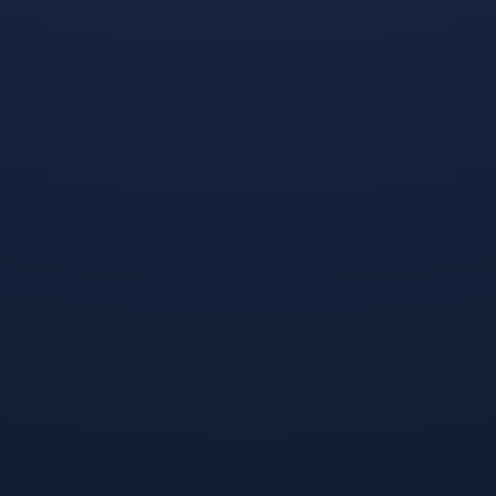
压了巴西。
个传奇，它教会世界一个道理：在绿茵场上，唯一性从来不是关于
来成为那个改写剧本的人。
可以去百度分享获取分享代码输入这里。
注作者和来源；2.本站的原创文章，请转载时务必注明文章作者和来
者投稿可能会经我们编辑修改或补充。