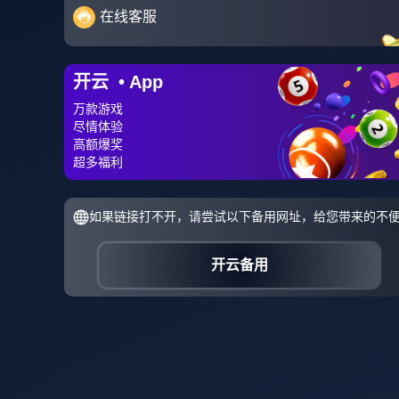
前场穿针引线，维尼修斯在边路一次次撕裂对手的
次次做出极限扑救，上半场的控球率高达75%，射
比分牌上却始终是0比0。
哥斯达黎加人摆出的是典型的“铁桶阵”——五后
点：这支巴西队虽然在技术上无可挑剔，但面对密
半场结束时，他甚至冲着观众席露出了一个挑衅的