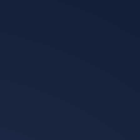
堂逆转课（侧重戏剧性反转与史诗感）
标签列表
关注我们
扫一扫关注我们，了解最新精彩内容