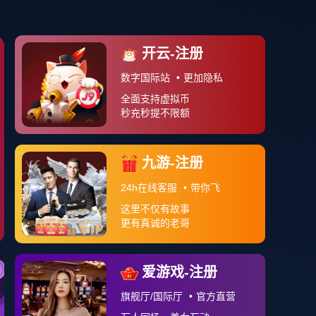
搜索
排行榜
热门文章
最多评论
随机文章
开云体育官网-英格兰名将集体亮相，赛场上掀起热潮的简单介绍
开云平台-包含巴黎圣日耳曼再遭惨败，赛季前景堪忧的词条
开云体育下载-大连一方客场惊险胜出，连胜热潮继续的简单介绍
开云官方app入口-江苏连平，争冠形势依然乐观的简单介绍
开云体育APP下载-尤文图斯遭败淘汰，终结欧冠之路
开云下载-关于一鼓作气，一鸣惊人，强项得分稳健的信息
开云体育中国-关于巴黎圣日耳曼豪取九连胜，欧冠冠军梦再次升温的信息
开云平台-关于华连斯吉夫的发挥表现出色，帮助球队实现连胜的信息