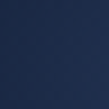
下半场,真正的风暴来临了。
第58分钟,哥斯达黎加获得角球，这是一个再普
集中在了小禁区中央的那个身影上，卢卡库高高跃
用，皮球像被炮弹击中一样，直挂球门右上角。