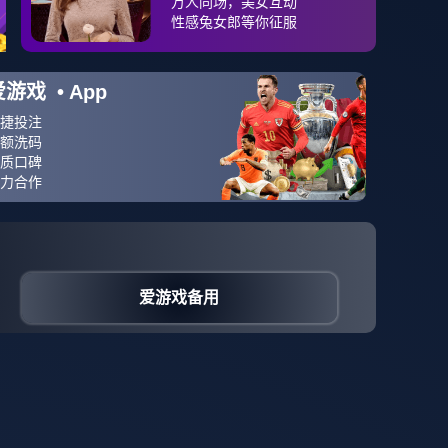
开云体育-火箭队成为新赛季黑马，突然崛起引发关注
最近发表
开云官网-构思
开云体育-构思（扩展思维）
开云体育入口-维京战吼再现奇迹，2026世
界杯，冰岛用闪电刺穿红魔，迪亚斯一剑封喉
开云体育下载-唯一，当逆转成为宿命，当
神勇写就永恒—2026世界杯G组生死战全记录
开云体育官方网站-当东瀛风骨遇上桑巴之
魂，内马尔领衔的波兰，如何用一场完胜改写
开云平台-唯一的瞬间，当贝林厄姆的脚
世界杯叙事
尖，改写了2026年A组的平行宇宙
开云APP-逆转之王，德布劳内一剑封喉，
喀麦隆在E组上演血色黎明
开云平台-当唯一成为宿命，2026世界杯H
组焦点战，哥斯达黎加的碾压美学与萨内的孤
开云平台-1.当魔笛奏响挽歌，2026世界杯H
独王座
组，克罗地亚用最残酷的方式，给韩国上了一
开云APP-构思（扩展思维）