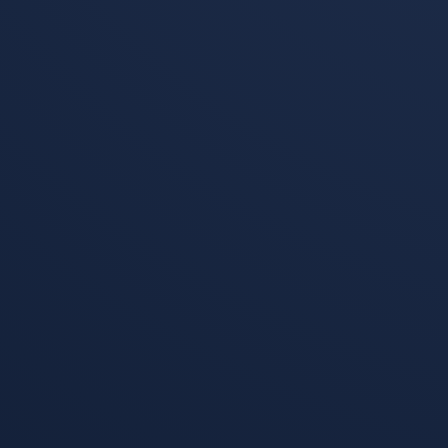
穿越了巴西队整条防线，找到了插上的队友坎贝尔
2比0。
这个进球彻底杀死了比赛,巴西队在这之后彻底崩
尔都在一次拼抢中情绪失控，吃到了一张黄牌，而
会，再次头球攻门，虽然被阿利松扑出，但他机敏
唯一性的时刻
这场比赛之所以成为唯一,不仅仅因为比分，更因
巴西,五星巴西，在控球率70%、射门数25比4
的哥斯达黎加人——碾压了，而卢卡库，这个曾经
个完美的3:0：一记头球、一次助攻、一次补射，
赛后,内马尔蹲在草坪上，久久没有起身，巴西队
库被队友们抬了起来，他的脸上没有狂喜，只有一