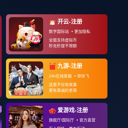
搜索
排行榜
热门文章
最多评论
随机文章
开云体育官网-英格兰名将集体亮相，赛场上掀起热潮的简单介绍
开云平台-包含巴黎圣日耳曼再遭惨败，赛季前景堪忧的词条
开云体育下载-大连一方客场惊险胜出，连胜热潮继续的简单介绍
开云官方app入口-江苏连平，争冠形势依然乐观的简单介绍
开云体育APP下载-尤文图斯遭败淘汰，终结欧冠之路
开云下载-关于一鼓作气，一鸣惊人，强项得分稳健的信息
开云体育中国-关于巴黎圣日耳曼豪取九连胜，欧冠冠军梦再次升温的信息
开云平台-关于华连斯吉夫的发挥表现出色，帮助球队实现连胜的信息