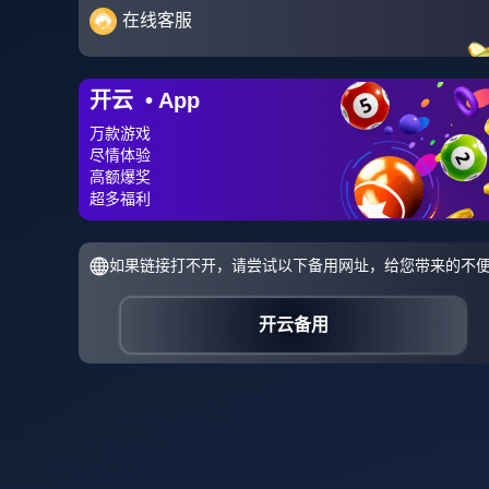
第27分钟,阿什拉夫在右翼接到B费的斜长传，马
做出决定——他选择外线超车，那一刻，他的步频
的闪电，从边线切向禁区，在角度极小的空间里，
这不仅仅是一个进球,这是速度对纪律的胜利，是
在阿什拉夫的脚下变得像一张薄纸。
纪录：当速度变成一种语言
当比赛进行到第71分钟,阿什拉夫再次从后场带
下自己不可复制的坐标。
从本方禁区前沿启动,到对方禁区边缘完成传球，他
一种近乎蛮横的直线加速，三名马赛防守球员像被
赛后统计显示：阿什拉夫本场创造了欧冠边后卫单场“
历史上边后卫单场“带球奔袭距离超过70米的次数