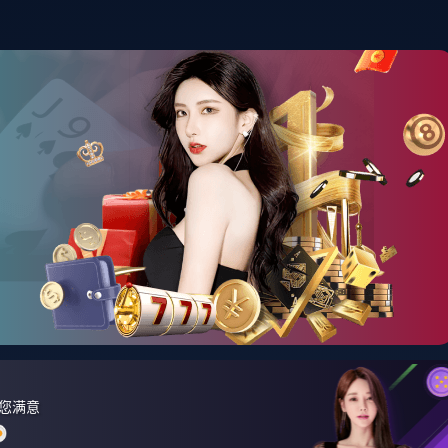
热点
战术解读
深度策划
赛，阿什拉夫以速度定义新时代
：0
ry Man United”的歌声穿透英吉利海峡，曼联用一场完胜向欧洲
，阿什拉夫·哈基米——那个以风为翼、以草为刃的边路狂飙
了欧冠的星辰之中。
裂的叹息
种无形的力量拉扯，曼联的进攻并非以野蛮的力量碾压，而是以
寸防线，拉什福德从左路突进，B费在中场指挥若定，而那个在
。