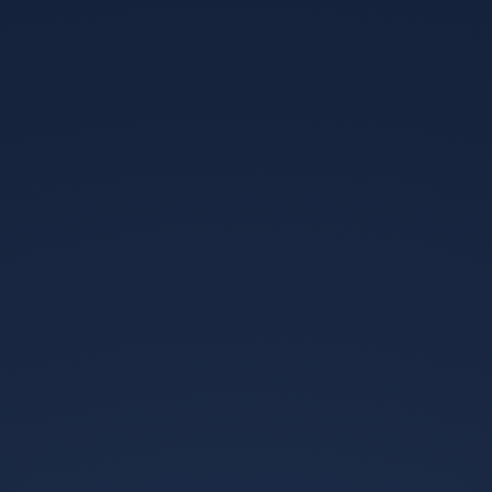
唯一的真理。
的能力：当所有人都选择安全回传时，阿什拉夫选择以一己之
。
与个体的完美共鸣
建立在整体对个体的精准托举之上。
限度的前插自由，当他压上进攻时，瓦拉内会主动移动到右中卫
成双保护，这种“前冲后稳”的轮转，让阿什拉夫不必担心攻上去
中3次是为阿什拉夫补位，当阿什拉夫被对手反击盯防时，马奎尔
反击线路，这种牺牲与信任，恰恰是这支曼联最珍贵的品质