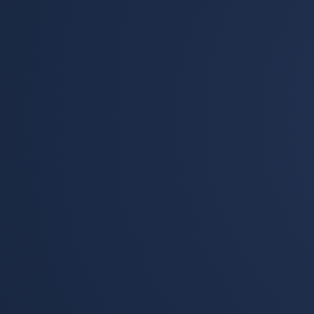
今夜的老特拉福德,光芒属于每一个人，但那个名为
汇的边界，他不仅刷新了纪录，更刷新了人们对足