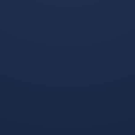
滴落，这个瞬间，他不再是什么纪录保持者，只是一个为足球流
联复兴的真正答案——不是冰冷的系统，是燃烧的生命。