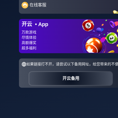
冰与火的碰撞
哥伦比亚人带着他们标志性的热情与奔放走上球场
游弋，他们的战术明确：用南美人细腻的脚下技术
但瑞典人展现出的是另一种足球哲学——纪律、力
固，而伊萨克在前场的每一次冲击都让人想起维京
造混乱。