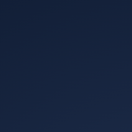
上半场第32分钟，哥伦比亚率先发难，J罗在禁
翻了球场的屋顶，但瑞典人没有慌乱，仅仅8分钟后
回了更衣室。
姆巴佩的平行世界