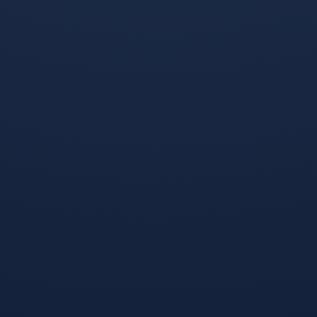
哭泣的哥伦比亚球员，一边是高举双手的姆巴佩，中间是豪迈
相信眼泪，只相信强者与传奇。”
忘记那届比赛的最终冠军是谁，但绝不会忘记这个魔幻的夜晚
的闪耀光芒,则让整个世界都为之侧目。
一无二的瞬间，然后把这些瞬间刻进全世界的集体记忆里,永不
可以去百度分享获取分享代码输入这里。