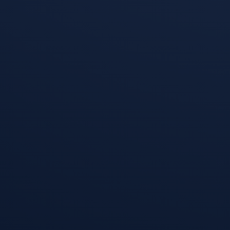
声
1.本站遵循行业规范，任何转载的稿件都会明确标
明
源，不尊重原创的行为开云体育将追究责任；3.作
相关文章
开云平台-唯一的瞬间，当贝林
开云体育中国-钢铁意志
厄姆的脚尖，改写了2026年A
亚铁幕，库尔图瓦用拳
组的平行宇宙
吼，为罗马尼亚凿开202
杯的星辰大海
开云平台-硝烟中的孤勇者，当
开云体育平台APP-哈基
绝杀、神扑与铁血意志，在20
与雪国铁幕，2026世界
26世界杯的十字路口交织
奇迹背后的临场兵