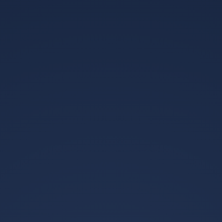
耳欲聋的欢呼——不是为场上的比赛，而是球场大屏幕上正在播
巴佩正在上演他个人的魔法时刻。
球员，在禁区左侧用一记匪夷所思的外脚背抽射，皮球划出一
经是姆巴佩在本届世界杯上的第7个进球,他几乎凭借一己之力将
过眼前的比赛也要记录下姆巴佩的每一个瞬间，场边的记者们
西和C罗更早完成了世界杯统治级表现”，尽管这只是A组的另一场
缩防守，他们似乎接受平局——这样他们依然可以凭借净胜球优势
开到前点，中后卫林德洛夫高高跃起，头球后蹭，皮球越过哥伦