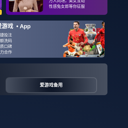
开云体育-火箭队成为新赛季黑马，突然崛起引发关注
最近发表
开云平台-唯一的瞬间，当贝林厄姆的脚
尖，改写了2026年A组的平行宇宙
开云APP-逆转之王，德布劳内一剑封喉，
喀麦隆在E组上演血色黎明
开云平台-当唯一成为宿命，2026世界杯H
组焦点战，哥斯达黎加的碾压美学与萨内的孤
开云平台-1.当魔笛奏响挽歌，2026世界杯H
独王座
组，克罗地亚用最残酷的方式，给韩国上了一
开云APP-构思（扩展思维）
堂逆转课（侧重戏剧性反转与史诗感）
开云体育app-碾压与统治，2026世界杯E组
焦点战，美国如何用钢铁防线与孙兴慜的闪电
开云体育中国-当门神成为上帝，库尔图瓦
速度击溃喀麦隆
的指尖，如何预言了2026世界杯D组的唯一剧
开云官网-红魔的黄昏与北欧童话的终结，
本
凯恩刺穿B组迷雾，比利时在2026世界杯的绝
开云体育下载-当安第斯雄鹰撕裂斗牛士战
境救赎
袍，2026世界杯A组，一场被预言颠覆的碾压
开云体育登录-沙漠绿洲的奇迹，当布罗佐