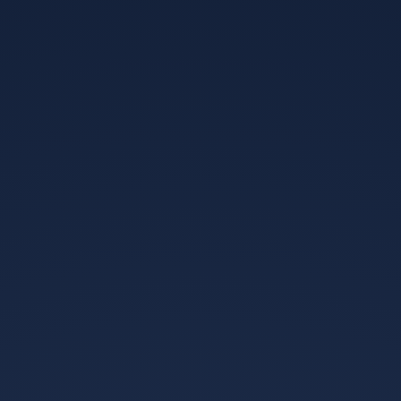
区弧顶一记精妙的弧线球直挂死角，哥伦比亚球迷的欢呼声几乎掀
，福斯贝里就用一记势大力沉的远射扳平比分，1-1,悬念被带